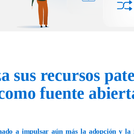
za sus recursos pat
omo fuente abiert
nado
a
impulsar
aún
más
la
adopción
y la