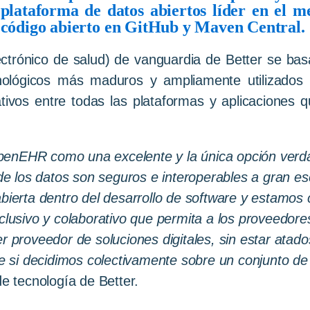
e
plataforma
de
datos
abiertos
líder
en
el
me
código
abierto
en
GitHub y Maven Central.
ectrónico de salud) de vanguardia de Better se ba
ológicos más maduros y ampliamente utilizados e
ativos entre todas las plataformas y aplicaciones q
penEHR como una excelente y la única opción verda
onde los datos son seguros e interoperables a gran 
abierta dentro del desarrollo de software y estamo
nclusivo y colaborativo que permita a los proveedore
er proveedor de soluciones digitales, sin estar atad
ible si decidimos colectivamente sobre un conjunto
 de tecnología de Better.