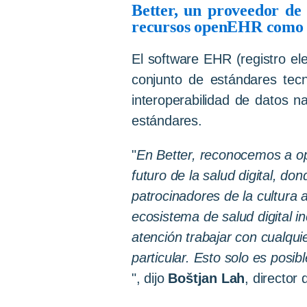
Better, un
proveedor
d
recursos
openEHR
como
El software EHR (registro el
conjunto de estándares tecn
interoperabilidad de datos n
estándares.
"
En Better, reconocemos a o
futuro de la salud digital, d
patrocinadores de la cultura 
ecosistema de salud digital i
atención trabajar con cualqui
particular. Esto solo es pos
",
dijo
Boštjan Lah
, director