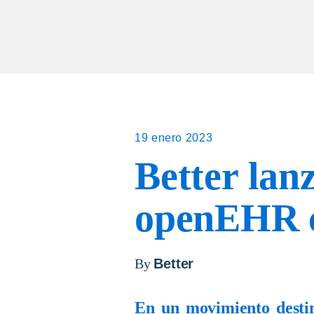
19 enero 2023
Better lan
openEHR c
By
Better
En un
movimiento
desti