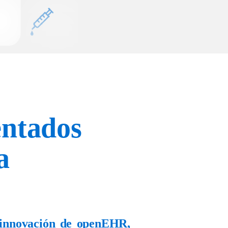
entados
a
innovación
de
openEHR
,